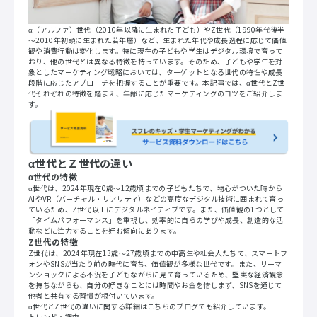
α（アルファ）世代（2010年以降に生まれた子ども）やZ世代（1990年代後半
～2010年初頭に生まれた若年層）など、生まれた年代や成長過程に応じて価値
観や消費行動は変化します。特に現在の子どもや学生はデジタル環境で育って
おり、他の世代とは異なる特徴を持っています。そのため、子どもや学生を対
象としたマーケティング戦略においては、ターゲットとなる世代の特性や成長
段階に応じたアプローチを把握することが重要です。本記事では、α世代とZ世
代それぞれの特徴を踏まえ、年齢に応じたマーケティングのコツをご紹介しま
す。
α世代とＺ世代の違い
α世代の特徴
α世代は、2024年現在0歳～12歳頃までの子どもたちで、物心がついた時から
AIやVR（バーチャル・リアリティ）などの高度なデジタル技術に囲まれて育っ
ているため、Z世代以上にデジタルネイティブです。また、価値観の1つとして
「タイムパフォーマンス」を重視し、効率的に自らの学びや成長、創造的な活
動などに注力することを好む傾向にあります。
Z世代の特徴
Z世代は、2024年現在13歳～27歳頃までの中高生や社会人たちで、スマートフ
ォンやSNSが当たり前の時代に育ち、価値観が多様な世代です。また、リーマ
ンショックによる不況を子どもながらに見て育っているため、堅実な経済観念
を持ちながらも、自分の好きなことには時間やお金を惜しまず、SNSを通じて
他者と共有する習慣が根付いています。
α世代とZ世代の違いに関する詳細はこちらのブログでも紹介しています。
トレンド・調査