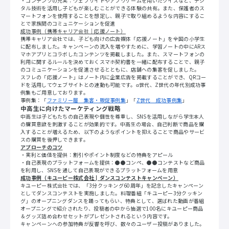
・コンテンツの充実：ウェブサイトやアプリゲームを用いたクイズなど、デジ
タル技術を活用し子どもが楽しむことができる体験の共有。また、保護者のス
マートフォンを使用することを想定し、親子で取り組めるような内容にするこ
とで家族間のコミュニケーションを促進
成功事例（携帯キャリア会社｜応援ノート）
携帯キャリア会社では、子ども向けの広告媒体「応援ノート」を全国の小学生
に配布しました。キャンペーンの流入を増やすために、学習ノートの中にARス
マホアプリとコラボしたコンテンツを掲載しました。また、スマートフォンの
利用に関するルールを決めておくスマホ契約書を一緒に配布することで、親子
のコミュニケーションを促進させるとともに、店舗への集客を促しました。
スフレの「応援ノート」はノート内に企業広告を掲載することができ、QRコー
ドを活用してウェブサイトとの連動も可能です。α世代、Z世代の年代別成功事
例集もご用意しております。
事例集：「
ファミリー層 集客・販促事例集
」「
Z世代 成功事例集
」
中高生に向けたマーケティング戦略
中高生は子どもたちの自己表現や個性を尊重し、SNSを活用しながら学生本人
の購買意欲を刺激することが効果的です。中高生の場合、自己判断で商品を購
入することが増えるため、以下のようなポイントを抑えることで商品やサービ
スの購買を後押しできます。
アプローチのコツ
・実利と価値を提供：割引やポイント制度などの特典をアピール
・自己表現のプラットフォームを提供：●●コンペ、●●コンテストなど商品
を利用し、SNSを通して自己表現ができるプラットフォームを用意
成功事例（キユーピー株式会社┃ダンスコンテストキャンペーン）
キユーピー株式会社では、「3分クッキング60周年」を記念したキャンペーン
としてダンスコンテストを実施しました。料理番組「キユーピー3分クッキン
グ」のオープニングダンスを踊ってもらい、特典として、選ばれた動画が番組
オープニングで紹介されたり、投稿者の中から抽選で100名にキユーピー商品
＆グッズ詰め合わせセットがプレゼントされるという内容です。
キャンペーンへの参加特典が反響を呼び、数々のユーザー投稿がありました。