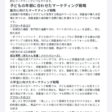
的なマーケティングにつながります。
子どもの年齢に合わせたマーケティング戦略
園児に向けたマーケティング戦略
幼稚園や保育園などの子どもが使用する商品やサービスは、保護者が購入決定
権を持つため、保護者層の価値観や消費行動に影響を与えるアプローチが必要
です。
アプローチのコツ
・信頼性の構築：専門家の推薦やSNS、サイト内でのレビューを活用し、安心
感を訴求
・オフラインイベント：子ども向けワークショップなど実体験できる機会の提
供やサンプル配布を実施。SNSなど保護者向けのプラットフォームを用意し、
サンプルの口コミや育児に関する情報交換の場を提供
・感情的なメッセージ：安全性の強調、商品やサービスを用いたストーリ性、
共感性のある広告展開
成功事例（赤ちゃん本舗｜ハイハイレース）
ベビー用品を扱うアカチャンホンポでは、赤ちゃんと保護者の思い出作りイベ
ントとして、ハイハイレースを開催しています。親子のコミュニケーションを
促進するだけでなく、保護者同士のつながりもできるイベントとして、多くの
ファミリー層に支持されている施策です。また、動画を通して季節に合ったア
イテムや育児ストレスを軽減するテクニックなど、子育てにおいて役立つ情報
を積極的に配信しています。
小学生に向けたマーケティング戦略
小学生におけるマーケティング戦略では、子ども自身のアクションを促すこと
がポイントです。また、小学生の場合も、商品やサービスの購入決定権は保護
者の場合が多いため、保護者へのアプローチも同時に行うとなお効果的です。
アプローチのコツ
・楽しさと学びの協調：「楽しい」という感情を引き出すだけではなく、教育
的側面も強調し、商品やサービスが自らの学びや成長に役立つものであること
を訴求