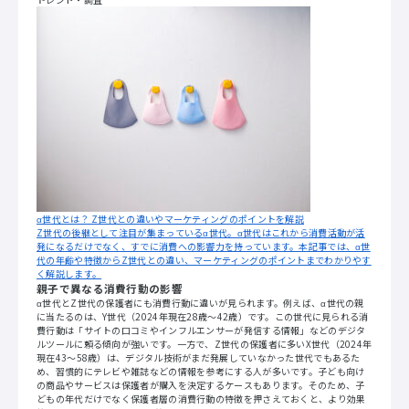
α世代とは？ Z世代との違いやマーケティングのポイントを解説
Z世代の後継として注目が集まっているα世代。α世代はこれから消費活動が活
発になるだけでなく、すでに消費への影響力を持っています。本記事では、α世
代の年齢や特徴からZ世代との違い、マーケティングのポイントまでわかりやす
く解説します。
親子で異なる消費行動の影響
α世代とZ世代の保護者にも消費行動に違いが見られます。例えば、α世代の親
に当たるのは、Y世代（2024年現在28歳～42歳）です。この世代に見られる消
費行動は「サイトの口コミやインフルエンサーが発信する情報」などのデジタ
ルツールに頼る傾向が強いです。一方で、Z世代の保護者に多いX世代（2024年
現在43～58歳）は、デジタル技術がまだ発展していなかった世代でもあるた
め、習慣的にテレビや雑誌などの情報を参考にする人が多いです。子ども向け
の商品やサービスは保護者が購入を決定するケースもあります。そのため、子
どもの年代だけでなく保護者層の消費行動の特徴を押さえておくと、より効果