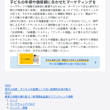
子どもの年齢や価値観に合わせたマーケティングを
マーケティング戦略を効果的に展開するためには、ターゲットであるα世代やZ
世代の特徴を深く洞察し、成長段階や価値観に合ったアプローチを行うことが
大切です。それぞれの成長段階に対応した戦略を実施することで、商品やサー
ビスの魅力を最大限に伝えることが可能になります。
α世代やZ世代、またその保護者層へのマーケティング手法の1つとして、専門
家によるサポートサービスという選択肢もあります。スフレはキッズマーケテ
ィングを専門とし、子ども向けオフライン広告媒体「応援ノート」をはじめ、
「出前授業」「幼稚園ノベルティ」「アンケート調査」など様々な子ども向け
の広告サービスを展開しています。
どのサービスにおいても、子どもや保護者に喜ばれるデザイン制作から実施ま
でサポート体制が整っておりますので、「子ども向けに直接リーチしたい」
「子ども向けに広告を実施したいがどのような企画・デザインが良いか分から
ない」という方は、まずはお気軽にご相談ください。
PREV
意外な効果！デジタル全盛期にこそ効く紙媒体広告の魅力
NEXT
顧客の信頼を勝ち取る！教育関連企業のブランディング戦略
トップ
マーケティングブログ
トレンド・調査