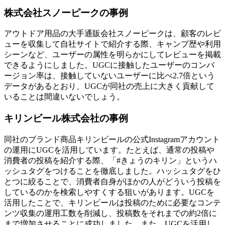
株式会社スノーピーク
の事例
アウトドア用品の大手通販会社スノーピークは、顧客のレビ
ューを収集して自社サイトで紹介する際、キャンプ歴や利用
シーンなど、ユーザーの属性を明らかにしてレビューを掲載
できるようにしました。UGCに接触したユーザーのコンバ
ージョン率は、接触していないユーザーに比べ2.7倍という
データがあるとおり、UGCが同社の売上に大きく貢献して
いることは間違いないでしょう。
キリンビール株式会社
の事例
同社のブランド商品キリンビールの公式Instagramアカウント
の運用にUGCを活用しています。たとえば、通常の投稿や
消費者の投稿を紹介する際、「#きょうのキリン」というハ
ッシュタグをつけることを徹底しました。ハッシュタグをひ
とつに絞ることで、消費者自身がほかの人がどういう投稿を
しているのかを検索しやすくする狙いがあります。UGCを
活用したことで、キリンビールは投稿のために必要なコンテ
ンツ収集の運用工数を削減し、投稿数をそれまでの約2倍に
まで増加させることに成功しました。また、UGCを活用し